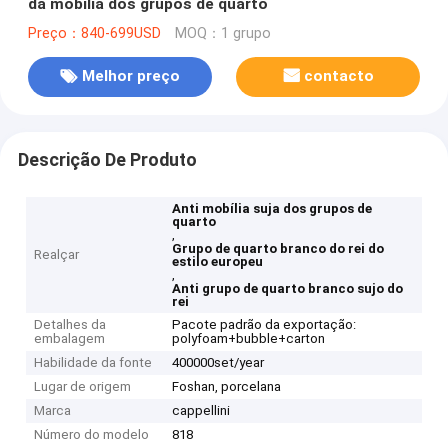
da mobília dos grupos de quarto
Preço：840-699USD
MOQ：1 grupo
Melhor preço
contacto
Descrição De Produto
Anti mobília suja dos grupos de
quarto
,
Grupo de quarto branco do rei do
Realçar
estilo europeu
,
Anti grupo de quarto branco sujo do
rei
Detalhes da
Pacote padrão da exportação:
embalagem
polyfoam+bubble+carton
Habilidade da fonte
400000set/year
Lugar de origem
Foshan, porcelana
Marca
cappellini
Número do modelo
818