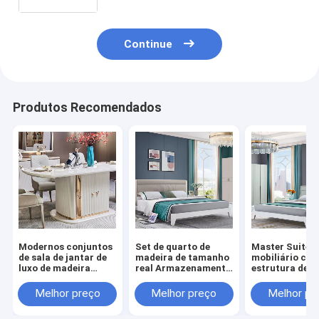
móveis de quarto
Continue
Produtos Recomendados
Modernos conjuntos
Set de quarto de
Master Suite 
de sala de jantar de
madeira de tamanho
mobiliário con
luxo de madeira
real Armazenamento
estrutura de 
branca 6 lugares
minimalista
aconchegante
Completo mobiliário
aconchegante de
armazenamen
Melhor preço
Melhor preço
Melhor pr
para casa
alta qualidade
minimalista de
Armazenamento
Mobiliário moderno
qualidade de l