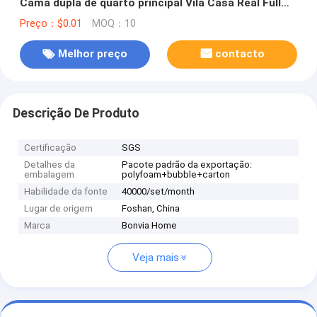
Cama dupla de quarto principal Vila Casa Real Full
Queen Madeira Luxury Set de móveis de quarto
Preço：$0.01
MOQ：10
Melhor preço
contacto
Descrição De Produto
Certificação
SGS
Detalhes da
Pacote padrão da exportação:
embalagem
polyfoam+bubble+carton
Habilidade da fonte
40000/set/month
Lugar de origem
Foshan, China
Marca
Bonvia Home
Veja mais